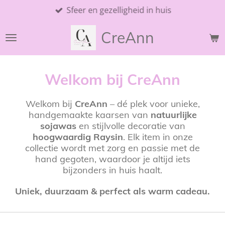
Sfeer en gezelligheid in huis
Ga
direct
CreAnn
naar
de
hoofdinhoud
Welkom bij CreAnn
Welkom bij
CreAnn
– dé plek voor unieke,
handgemaakte kaarsen van
natuurlijke
sojawas
en stijlvolle decoratie van
hoogwaardig Raysin
. Elk item in onze
collectie wordt met zorg en passie met de
hand gegoten, waardoor je altijd iets
bijzonders in huis haalt.
Uniek, duurzaam & perfect als warm cadeau.