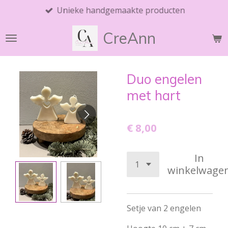
Unieke handgemaakte producten
Ga
direct
CreAnn
naar
de
hoofdinhoud
Duo engelen
met hart
€ 8,00
In
winkelwage
Setje van 2 engelen