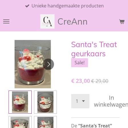
Unieke handgemaakte producten
Ga
direct
CreAnn
naar
de
hoofdinhoud
Santa's Treat
geurkaars
Sale!
€ 23,00
€ 29,00
In
winkelwage
De
“Santa’s Treat”