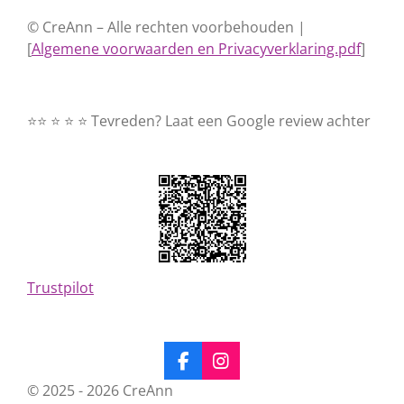
© CreAnn – Alle rechten voorbehouden |
[
Algemene voorwaarden en Privacyverklaring.pdf
]
⭐⭐ ⭐ ⭐ ⭐ Tevreden? Laat een Google review achter
Trustpilot
F
I
a
n
© 2025 - 2026 CreAnn
c
s