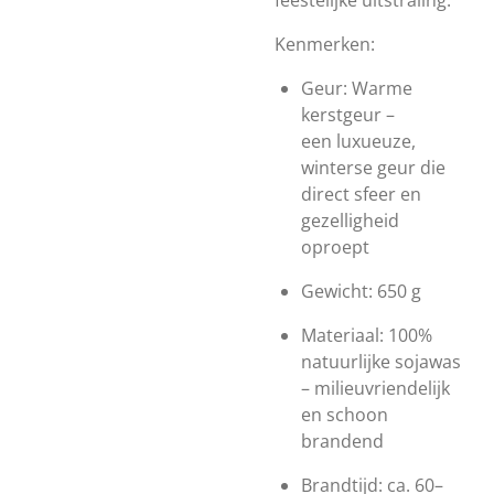
feestelijke uitstraling.
Kenmerken:
Geur: Warme
kerstgeur –
een l
uxueuze,
winterse geur die
direct sfeer en
gezelligheid
oproept
Gewicht: 650 g
Materiaal: 100%
natuurlijke sojawas
– milieuvriendelijk
en schoon
brandend
Brandtijd: ca. 60–