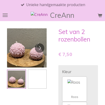
Unieke handgemaakte producten
Ga
direct
CreAnn
naar
de
hoofdinhoud
Set van 2
rozenbollen
€ 7,50
Kleur
Roos