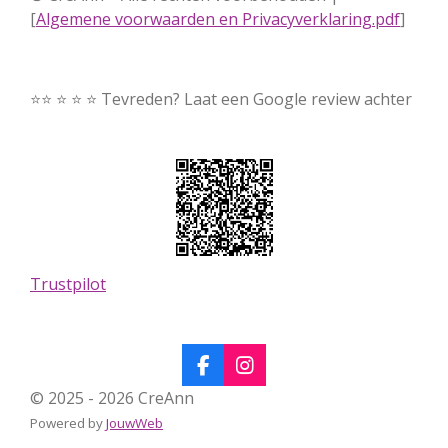
[
Algemene voorwaarden en Privacyverklaring.pdf
]
⭐⭐ ⭐ ⭐ ⭐ Tevreden? Laat een Google review achter
Trustpilot
F
I
a
n
© 2025 - 2026 CreAnn
c
s
Powered by
JouwWeb
e
t