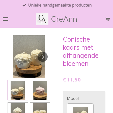
Unieke handgemaakte producten
Ga
direct
CreAnn
naar
de
hoofdinhoud
Conische
kaars met
afhangende
bloemen
€ 11,50
Model