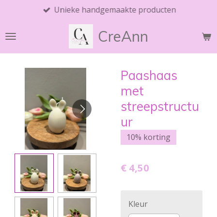
Unieke handgemaakte producten
Ga
direct
CreAnn
naar
de
hoofdinhoud
Paashaas
met
streepstructu
ur
10% korting
€ 4,50
Kleur