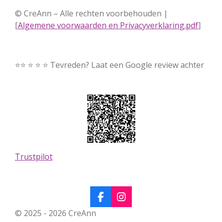
© CreAnn – Alle rechten voorbehouden |
[
Algemene voorwaarden en Privacyverklaring.pdf
]
⭐⭐ ⭐ ⭐ ⭐ Tevreden? Laat een Google review achter
Trustpilot
F
I
a
n
© 2025 - 2026 CreAnn
c
s