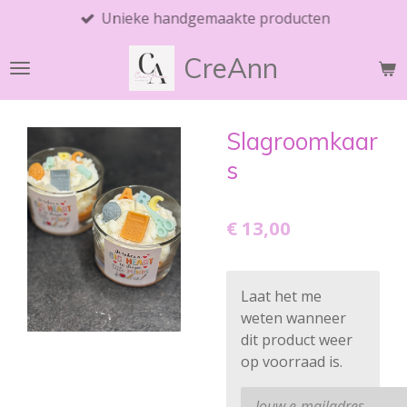
Unieke handgemaakte producten
Ga
direct
CreAnn
naar
de
hoofdinhoud
Slagroomkaar
s
€ 13,00
Laat het me
weten wanneer
dit product weer
op voorraad is.