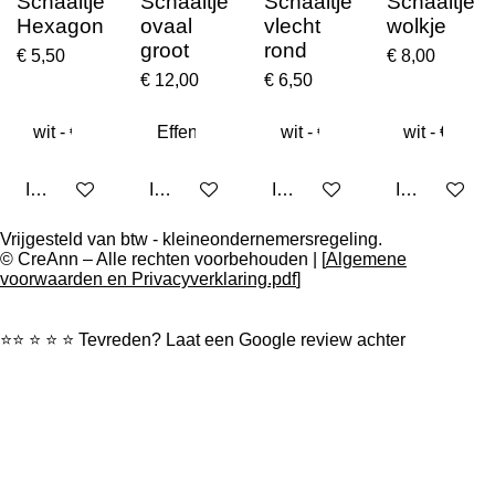
Schaaltje
Schaaltje
Schaaltje
Schaaltje
Hexagon
ovaal
vlecht
wolkje
groot
rond
€ 5,50
€ 8,00
€ 12,00
€ 6,50
In winkelwagen
In winkelwagen
In winkelwagen
In winkelwa
Vrijgesteld van btw - kleineondernemersregeling.
© CreAnn – Alle rechten voorbehouden | [
Algemene
voorwaarden en Privacyverklaring.pdf
]
⭐⭐ ⭐ ⭐ ⭐ Tevreden? Laat een Google review achter