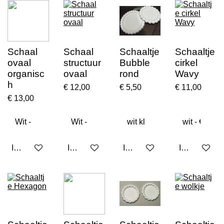
Schaal
Schaal
Schaaltje
Schaaltje
ovaal
structuur
Bubble
cirkel
organisc
ovaal
rond
Wavy
h
€ 12,00
€ 5,50
€ 11,00
€ 13,00
In winkelwagen
In winkelwagen
In winkelwagen
In winkelwa