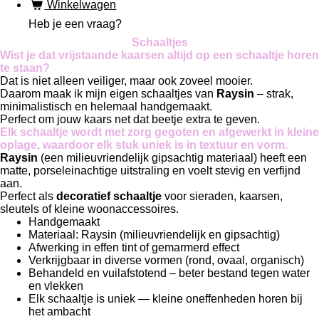
Winkelwagen
Heb je een vraag?
Schaaltjes
Wist je dat vrijstaande kaarsen altijd op een schaaltje horen
te staan?
Dat is niet alleen veiliger, maar ook zoveel mooier.
Daarom maak ik mijn eigen schaaltjes van
Raysin
– strak,
minimalistisch en helemaal handgemaakt.
Perfect om jouw kaars net dat beetje extra te geven.
Elk schaaltje wordt met zorg gegoten en afgewerkt in kleine
oplage, waardoor elk stuk uniek is in textuur en vorm.
Raysin
(een milieuvriendelijk gipsachtig materiaal) heeft een
matte, porseleinachtige uitstraling en voelt stevig en verfijnd
aan.
Perfect als
decoratief schaaltje
voor sieraden, kaarsen,
sleutels of kleine woonaccessoires.
Handgemaakt
Materiaal: Raysin (milieuvriendelijk en gipsachtig)
Afwerking in effen tint of gemarmerd effect
Verkrijgbaar in diverse vormen (rond, ovaal, organisch)
Behandeld en vuilafstotend – beter bestand tegen water
en vlekken
Elk schaaltje is uniek — kleine oneffenheden horen bij
het ambacht