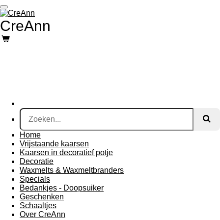
Ga
direct
CreAnn
naar
de
hoofdinhoud
Home
Vrijstaande kaarsen
Kaarsen in decoratief potje
Decoratie
Waxmelts & Waxmeltbranders
Specials
Bedankjes - Doopsuiker
Geschenken
Schaaltjes
Over CreAnn